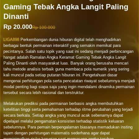
Gaming Tebak Angka Langit Paling
Dinanti
Rp 20.000
Rp 100.000
LIGA898
Perkembangan dunia hiburan digital telah menghadirkan
berbagai bentuk permainan interaktif yang semakin memikat para
pecintanya. Salah satu topik yang saat ini sedang menjadi perbincangan
hangat adalah Ramalan Angka Keramat Gaming Tebak Angka Langit
Paling Dinanti oleh masyarakat luas. Banyak orang berusaha mencari
tahu metode analisis terbaik guna membaca pola numerik yang sering
kali muncul pada setiap putaran hiburan ini. Pengetahuan dasar
mengenai perhitungan pola serta pencatatan riwayat sebelumnya menjadi
modal penting bagi siapa saja yang ingin mendalami dinamika permainan
tersebut secara lebih rasional dan terstruktur.
Melakukan prediksi pada permainan berbasis angka membutuhkan
ketelitian tinggi serta pemahaman terhadap ritme perubahan yang terjadi
secara berkala. Setiap angka yang muncul acak sebenarnya dapat
dipelajari melalui pengamatan konsisten terhadap statistik keluaran
sebelumnya. Para pemain berpengalaman biasanya memadukan insting
tajam dengan perhitungan matematis sederhana agar dapat
meminimalkan risiko kerugian saat memasang angka taruhan.