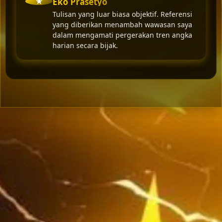
★
Eko Prasetyo
Tulisan yang luar biasa objektif. Referensi
yang diberikan menambah wawasan saya
dalam mengamati pergerakan tren angka
harian secara bijak.