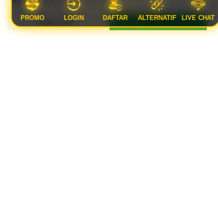
BANTUAN & FAQ LIGA898
PROMO
LOGIN
DAFTAR
ALTERNATIF
LIVE CHAT
VIEW IN APP
GET APP
Apakah analisis ramalan angka selalu
memberikan hasil tepat?
Analisis prediksi dibuat berdasarkan pola statistik
Bagaimana cara terbaik mengamati tren
sebelumnya, sehingga hasil akhirnya tetap
angka harian?
memiliki unsur ketidakpastian dan tidak bisa
Anda dapat mencatat riwayat keluaran secara rutin
dijamin mutlak keberhasilannya.
Di mana bisa membaca informasi Ramalan
lalu mengelompokkan angka yang sering muncul
Angka Keramat Gaming Tebak Angka Langit
Paling Dinanti secara lengkap?
untuk melihat ritme perubahannya secara berkala.
Informasi lengkap dapat diakses melalui artikel
Mengapa manajemen modal sangat penting
ulasan tepercaya yang rutin membagikan panduan
dalam permainan ini?
analisis dan kalkulasi angka secara berimbang.