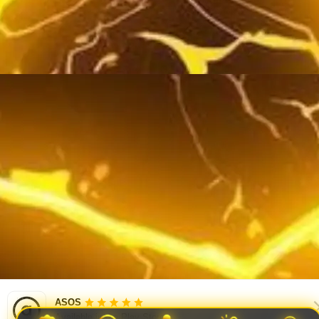
ASOS
Available in the Play Store