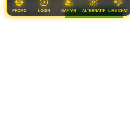
BANTUAN & FAQ LIGA898
PROMO
LOGIN
DAFTAR
ALTERNATIF
LIVE CHAT
VIEW IN APP
GET APP
Apakah analisis ramalan angka selalu
memberikan hasil tepat?
Analisis prediksi dibuat berdasarkan pola statistik
Bagaimana cara terbaik mengamati tren
sebelumnya, sehingga hasil akhirnya tetap
angka harian?
memiliki unsur ketidakpastian dan tidak bisa
Anda dapat mencatat riwayat keluaran secara rutin
dijamin mutlak keberhasilannya.
Di mana bisa membaca informasi Ramalan
lalu mengelompokkan angka yang sering muncul
Angka Keramat Gaming Tebak Angka Langit
Paling Dinanti secara lengkap?
untuk melihat ritme perubahannya secara berkala.
Informasi lengkap dapat diakses melalui artikel
Mengapa manajemen modal sangat penting
ulasan tepercaya yang rutin membagikan panduan
dalam permainan ini?
analisis dan kalkulasi angka secara berimbang.