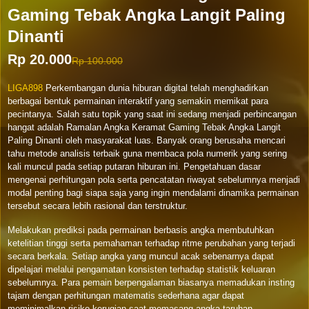
Gaming Tebak Angka Langit Paling
Dinanti
Rp 20.000
Rp 100.000
LIGA898
Perkembangan dunia hiburan digital telah menghadirkan
berbagai bentuk permainan interaktif yang semakin memikat para
pecintanya. Salah satu topik yang saat ini sedang menjadi perbincangan
hangat adalah Ramalan Angka Keramat Gaming Tebak Angka Langit
Paling Dinanti oleh masyarakat luas. Banyak orang berusaha mencari
tahu metode analisis terbaik guna membaca pola numerik yang sering
kali muncul pada setiap putaran hiburan ini. Pengetahuan dasar
mengenai perhitungan pola serta pencatatan riwayat sebelumnya menjadi
modal penting bagi siapa saja yang ingin mendalami dinamika permainan
tersebut secara lebih rasional dan terstruktur.
Melakukan prediksi pada permainan berbasis angka membutuhkan
ketelitian tinggi serta pemahaman terhadap ritme perubahan yang terjadi
secara berkala. Setiap angka yang muncul acak sebenarnya dapat
dipelajari melalui pengamatan konsisten terhadap statistik keluaran
sebelumnya. Para pemain berpengalaman biasanya memadukan insting
tajam dengan perhitungan matematis sederhana agar dapat
meminimalkan risiko kerugian saat memasang angka taruhan.