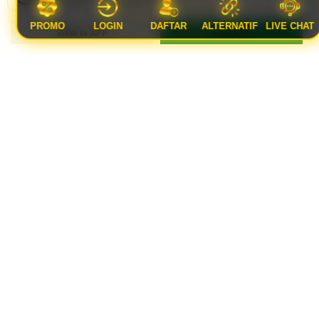
BANTUAN & FAQ LIGA898
PROMO
LOGIN
DAFTAR
ALTERNATIF
LIVE CHAT
VIEW IN APP
GET APP
Apakah analisis ramalan angka selalu
memberikan hasil tepat?
Analisis prediksi dibuat berdasarkan pola statistik
Bagaimana cara terbaik mengamati tren
sebelumnya, sehingga hasil akhirnya tetap
angka harian?
memiliki unsur ketidakpastian dan tidak bisa
Anda dapat mencatat riwayat keluaran secara rutin
dijamin mutlak keberhasilannya.
Di mana bisa membaca informasi Ramalan
lalu mengelompokkan angka yang sering muncul
Angka Keramat Gaming Tebak Angka Langit
Paling Dinanti secara lengkap?
untuk melihat ritme perubahannya secara berkala.
Informasi lengkap dapat diakses melalui artikel
Mengapa manajemen modal sangat penting
ulasan tepercaya yang rutin membagikan panduan
dalam permainan ini?
analisis dan kalkulasi angka secara berimbang.