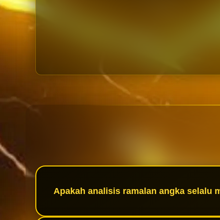
Apakah analisis ramalan angka selalu 