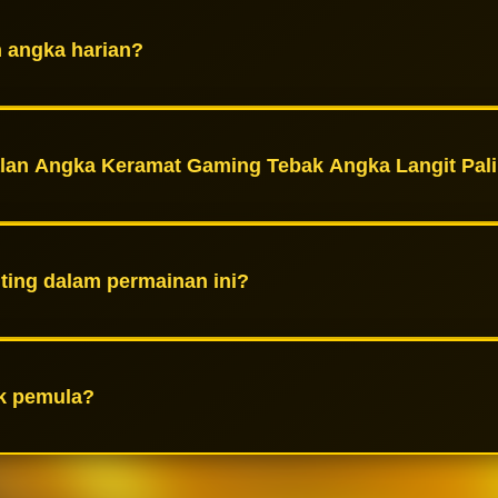
stik sebelumnya, sehingga hasil akhirnya tetap memiliki unsur ke
n angka harian?
utin lalu mengelompokkan angka yang sering muncul untuk meli
an Angka Keramat Gaming Tebak Angka Langit Palin
l ulasan tepercaya yang rutin membagikan panduan analisis dan
ing dalam permainan ini?
ugian finansial berlebih serta menjaga permainan tetap meny
uk pemula?
ikan mudah dipahami serta membantu pembaca pemula berpikir 