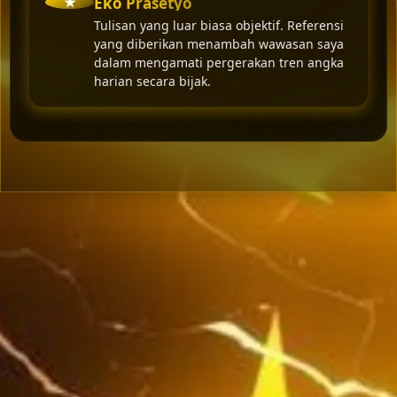
★
Eko Prasetyo
Tulisan yang luar biasa objektif. Referensi
yang diberikan menambah wawasan saya
dalam mengamati pergerakan tren angka
harian secara bijak.