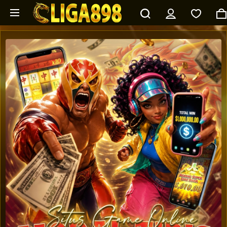
Skip to main content