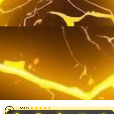
ASOS
Available in the Play Store