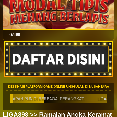
LIGA898
DESTINASI PLATFORM GAME ONLINE UNGGULAN DI NUSANTARA
BERBAGAI PERANGKAT.
LIGA898 HADIR MEMBAWA STA
LIGA898 >> Ramalan Angka Keramat