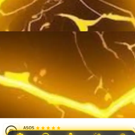
ASOS
Available in the Play Store