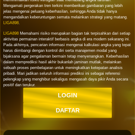
Mengamati pergerakan tren terkini memberikan gambaran yang lebih
jelas mengenai peluang keberhasilan, sehingga Anda tidak hanya
mengandalkan keberuntungan semata melainkan strategi yang matang.
LIGA898
.
LIGA898
Memahami risiko merupakan bagian tak terpisahkan dari setiap
aktivitas permainan interaktif berbasis angka di era modern sekarang ini.
Pada akhirnya, pencarian informasi mengenai kalkulasi angka yang tepat
harus diimbangi dengan kontrol diri serta manajemen modal yang
bijaksana agar pengalaman bermain tetap menyenangkan. Keberhasilan
dalam memprediksi hasil akhir bukanlah jaminan mutlak, melainkan
sebuah proses pembelajaran untuk meningkatkan ketepatan analisis
pribadi. Mari jadikan seluruh informasi prediksi ini sebagai referensi
pelengkap yang menghibur sekaligus mengasah daya pikir Anda secara
positif dan terukur.
LOGIN
DAFTAR