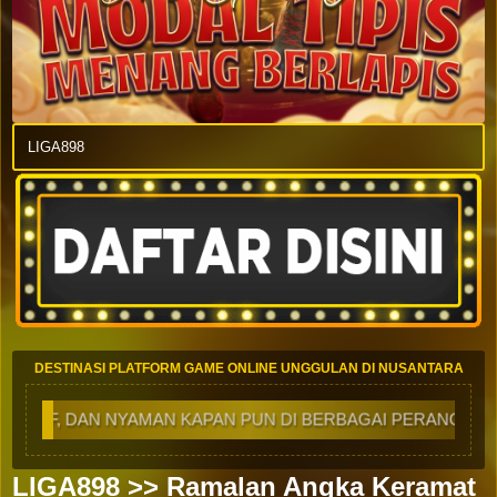
LIGA898
DESTINASI PLATFORM GAME ONLINE UNGGULAN DI NUSANTARA
N PUN DI BERBAGAI PERANGKAT.
LIGA898 HADIR ME
LIGA898 >> Ramalan Angka Keramat