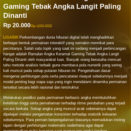
Gaming Tebak Angka Langit Paling
Dinanti
Rp 20.000
Rp 100.000
LIGA898
Perkembangan dunia hiburan digital telah menghadirkan
berbagai bentuk permainan interaktif yang semakin memikat para
pecintanya. Salah satu topik yang saat ini sedang menjadi perbincangan
hangat adalah Ramalan Angka Keramat Gaming Tebak Angka Langit
Paling Dinanti oleh masyarakat luas. Banyak orang berusaha mencari
tahu metode analisis terbaik guna membaca pola numerik yang sering
kali muncul pada setiap putaran hiburan ini. Pengetahuan dasar
mengenai perhitungan pola serta pencatatan riwayat sebelumnya menjadi
modal penting bagi siapa saja yang ingin mendalami dinamika permainan
tersebut secara lebih rasional dan terstruktur.
Melakukan prediksi pada permainan berbasis angka membutuhkan
ketelitian tinggi serta pemahaman terhadap ritme perubahan yang terjadi
secara berkala. Setiap angka yang muncul acak sebenarnya dapat
dipelajari melalui pengamatan konsisten terhadap statistik keluaran
sebelumnya. Para pemain berpengalaman biasanya memadukan insting
tajam dengan perhitungan matematis sederhana agar dapat
meminimalkan risiko kerugian saat memasang angka taruhan.