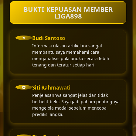
BUKTI KEPUASAN MEMBER
LIGA898
✴︎
Budi Santoso
Informasi ulasan artikel ini sangat
membantu saya memahami cara
menganalisis pola angka secara lebih
tenang dan teratur setiap hari.
✿
Siti Rahmawati
Penjelasannya sangat jelas dan tidak
berbelit-belit. Saya jadi paham pentingnya
mengelola modal sebelum mencoba
prediksi angka.