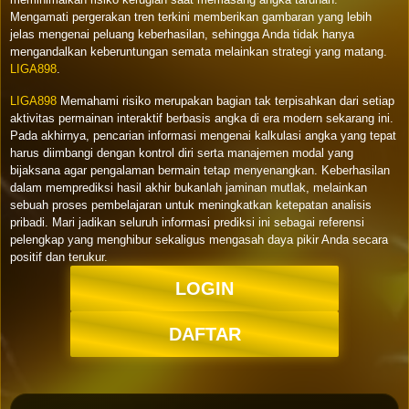
Mengamati pergerakan tren terkini memberikan gambaran yang lebih
jelas mengenai peluang keberhasilan, sehingga Anda tidak hanya
mengandalkan keberuntungan semata melainkan strategi yang matang.
LIGA898
.
LIGA898
Memahami risiko merupakan bagian tak terpisahkan dari setiap
aktivitas permainan interaktif berbasis angka di era modern sekarang ini.
Pada akhirnya, pencarian informasi mengenai kalkulasi angka yang tepat
harus diimbangi dengan kontrol diri serta manajemen modal yang
bijaksana agar pengalaman bermain tetap menyenangkan. Keberhasilan
dalam memprediksi hasil akhir bukanlah jaminan mutlak, melainkan
sebuah proses pembelajaran untuk meningkatkan ketepatan analisis
pribadi. Mari jadikan seluruh informasi prediksi ini sebagai referensi
pelengkap yang menghibur sekaligus mengasah daya pikir Anda secara
positif dan terukur.
LOGIN
DAFTAR